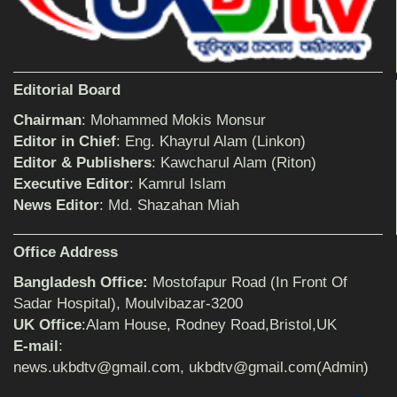
শিক্ষিকার ওপর হামলাকারীদের গ্রেফতারের দাবিতে
মানববন্ধন অনুষ্ঠিত
Editorial Board
বিমানের সিলেট-ম্যানচেস্টার সরাসরি ফ্লাইট চালু হচ্ছে
সোমবার
Chairman
: Mohammed Mokis Monsur
Editor in Chief
: Eng. Khayrul Alam (Linkon)
Editor & Publishers
: Kawcharul Alam (Riton)
ঠাকুরগাঁওয়ে শিশু ধর্ষকের যাবজ্জীবন কারাদণ্ড
Executive Editor
: Kamrul Islam
News Editor
: Md. Shazahan Miah
Office Address
সেনাবাহিনীর পক্ষ থেকে ক্রীড়া সামগ্রী ও আর্থিক
সহায়তা প্রদান অনুষ্ঠিত
Bangladesh Office:
Mostofapur Road (In Front Of
Sadar Hospital), Moulvibazar-3200
UK Office
:Alam House, Rodney Road,Bristol,UK
৩২ বছরের শিক্ষকতা জীবন থেকে অবসরে প্রধান
E-mail
:
শিক্ষক জহির আলী
news.ukbdtv@gmail.com, ukbdtv@gmail.com(Admin)