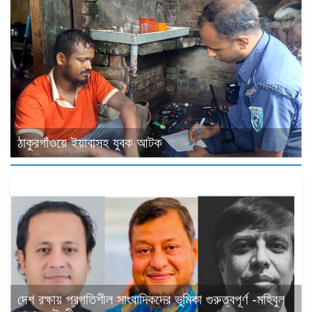
ঠাকুরগাঁওয়ে ইয়াবাসহ যুবক আটক
দেশ রক্ষায় প্রগতিশীল সাংবাদিকদের ভুমিকা গুরুত্বপূর্ণ -মহিবুল