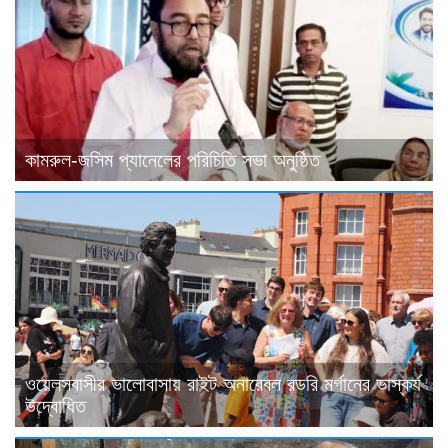
কামরুল-জসিম প্যানেলের পরিচিতি সভা অনুষ্ঠিত
ওয়েলসবাসীর ভালোবাসায় রাইট অনারেবল রডরি মর্গানের ভাস্কর্য
উদ্বোধিত