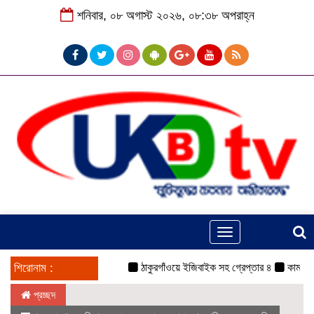
শনিবার, ০৮ অগাস্ট ২০২৬, ০৮:৩৮ অপরাহ্ন
Toggle
navigation
শিরোনাম :
ঠাকুরগাঁওয়ে ইজিবাইক সহ গ্রেপ্তার ৪
কামরুল-জসিম 
প্রচ্ছদ