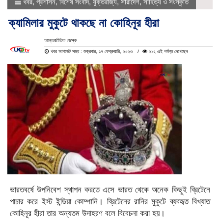
খবর
,
প্রশাসন
,
বিশেষ সংবাদ
,
যুক্তরাজ্য
,
সারাদেশ
,
সাহিত্য ও সংস্কৃতি
ক্যামিলার মুকুটে থাকছে না কোহিনূর হীরা
আন্তর্জাতিক ডেস্ক
খবর আপডেট সময় : শুক্রবার, ১৭ ফেব্রুয়ারি, ২০২৩
২১২ এই পর্যন্ত দেখেছেন
ভারতবর্ষে উপনিবেশ স্থাপন করতে এসে ভারত থেকে অনেক কিছুই ব্রিটেনে
পাচার করে ইস্ট ইন্ডিয়া কোম্পানি। ব্রিটেনের রানির মুকুটে ব্যবহৃত বিখ্যাত
কোহিনূর হীরা তার অন্যতম উদাহরণ বলে বিবেচনা করা হয়।