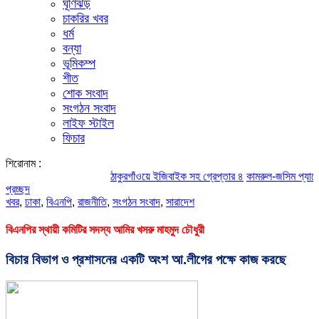
ঘূর্ণিঝড়
চাকরির খবর
ধর্ম
বন্যা
ভূমিকম্প
শীত
শোক সংবাদ
সংগঠন সংবাদ
লাইফ স্টাইল
ফিচার
শিরোনাম :
ঠাকুরগাঁওয়ে ইজিবাইক সহ গ্রেপ্তার ৪
কামরুল-জসিম প্যানেলের পরিচ
প্রচ্ছদ
খবর
,
ঢাকা
,
বিএনপি
,
রাজনীতি
,
সংগঠন সংবাদ
,
সারাদেশ
বিএনপির স্থায়ী কমিটির সদস্য আমির খসরু মাহমুদ চৌধুরী
বিচার বিভাগ ও প্রশাসনের একটি অংশ আ.লীগের পক্ষে কাজ করছে