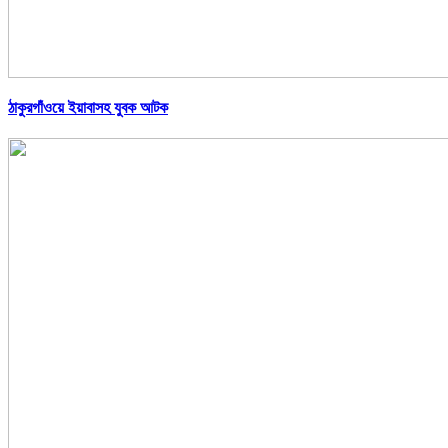
ঠাকুরগাঁওয়ে ইয়াবাসহ যুবক আটক