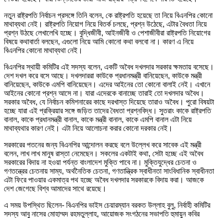
নতুন রাষ্ট্রপতি নির্বাচন প্রসঙ্গে তিনি বলেন, কে রাষ্ট্রপতি হয়েছে তা নিয়ে বিএনপির কোনো
মাথাব্যথা নেই। রাষ্ট্রপতি নিয়োগ নিয়ে বিতর্ক চলছে, প্রশ্ন উঠেছে, এটার বৈধতা নিয়ে
প্রশ্ন উঠছে লেখালেখি হচ্ছে। বুদ্ধিজীবী, আইনজীবী ও পেশাজীবীরা রাষ্ট্রপতি নিয়োগের
বিষয়ে কথাবার্তা বলছেন, এগুলো নিয়ে আমি কোনো কথা বলবো না। কারণ এ নিয়ে
বিএনপির কোনো মাথাব্যথা নেই।
বিএনপির স্থায়ী কমিটির এই সদস্য বলেন, একটি অবৈধ দখলদার সরকার ক্ষমতায় বসেছে।
দেশ দখল করে বসে আছে। দখলদাররা কাউকে প্রধানমন্ত্রী বানিয়েছেন, কাউকে মন্ত্রী
বানিয়েছেন, কাউকে এমপি বানিয়েছেন। এদের আইনের তো কোনো বালাই নেই। এখানে
আইনের কোনো প্রশ্ন আসে না। যারা এদেরকে বানাচ্ছে তারাই তো দখলদার অবৈধ।
সরকার অবৈধ, যে নির্বাচন কমিশনারের কাছে দরখাস্ত দিয়েছে তারাও অবৈধ। পুরো বিষয়টা
হচ্ছে যারা এই প্রক্রিয়ার সঙ্গে জড়িত তাদের বৈধতা প্রশ্নবিদ্ধ। সুতরাং কাকে রাষ্ট্রপতি
বানাল, কাকে প্রধানমন্ত্রী বানাল, কাকে মন্ত্রী বানাল, কাকে এমপি বানাল এটা নিয়ে
মাথাব্যথার কারণ নেই। এটা নিয়ে আলোচনা করার কোনো দরকার নেই।
সরকারের পতনের জন্য বিএনপির আন্দোলন করছে বলে উল্লেখ করে সাবেক এই মন্ত্রী
বলেন, লাখ লাখ মানুষ রাস্তা নেমেছেন। সকলের একটাই কথা, সেটা হচ্ছে এই অবৈধ
সরকারের বিদায় না হওয়া পর্যন্ত বাংলাদেশ মুক্তি পাবে না। মুক্তিযুদ্ধের চেতনা ও
গণতন্ত্রের চেতনায় সাম্য, অর্থনৈতিক চেতনা, গণতান্ত্রিক স্বাধীনতা সাংবিধানিক স্বাধীনতা
এটা ফিরে পাওয়ার একমাত্র পথ হচ্ছে অবৈধ দখলদার সরকারকে বিদায় করা। আজকে
দেশ জেগেছে বিশ্ব আমাদের সাথে রয়েছে।
এ সময় উপস্থিত ছিলেন- বিএনপির ভাইস চেয়ারম্যান বরকত উল্লাহ বুলু, নির্বাহী কমিটির
সদস্য আবু নাসের মোহাম্মদ রহমতুল্লাহ, আয়োজক সংগঠনের সভাপতি হুমায়ুন কবির