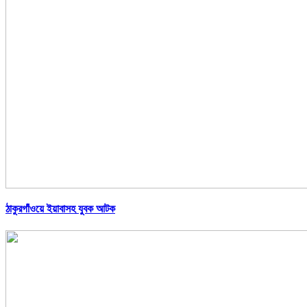
ঠাকুরগাঁওয়ে ইয়াবাসহ যুবক আটক