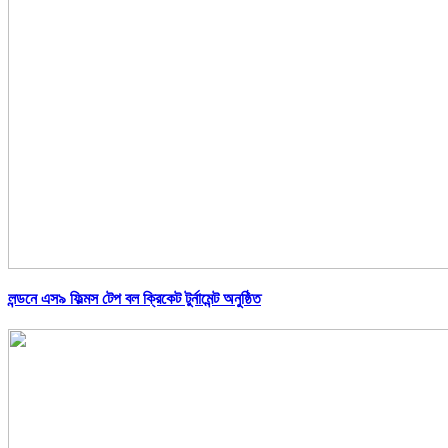
লন্ডনে এস৯ ফিল্মস টেপ বল ক্রিকেট টুর্নামেন্ট অনুষ্ঠিত