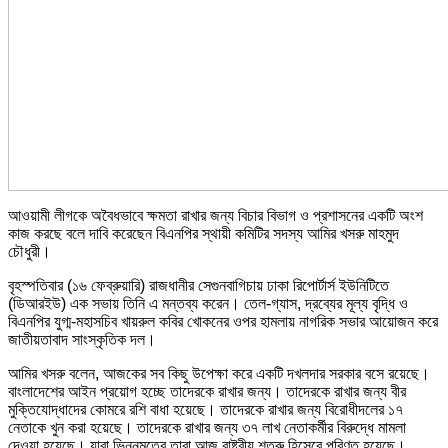
আওয়ামী লীগকে অবৈধভাবে ক্ষমতা রাখার জন্য বিচার বিভাগ ও প্রশাসনের একটি অংশ
কাজ করছে বলে দাবি করেছেন বিএনপির স্থায়ী কমিটির সদস্য আমির খসরু মাহমুদ
চৌধুরী।
বৃহস্পতিবার (১৬ ফেব্রুয়ারি) রাজধানীর সেগুনবাগিচায় ঢাকা রিপোর্টার্স ইউনিটিতে
(ডিআরইউ) এক সভায় তিনি এ মন্তব্য করেন। তেল-গ্যাস, দ্রব্যের মূল্য বৃদ্ধি ও
বিএনপির যুগ্ম-মহাসচিব খায়রুল কবির খোকনের ওপর হামলায় নাগরিক সভার আয়োজন করে
জাতীয়তাবাদ সাংস্কৃতিক দল।
আমির খসরু বলেন, আজকের সব কিছু উপেক্ষা করে একটি দখলদার সরকার বসে রয়েছে।
বাংলাদেশের আইন প্রয়োগ হচ্ছে তাদেরকে রাখার জন্য। তাদেরকে রাখার জন্য বীর
মুক্তিযোদ্ধাদের কোমরে রশি বাধা হয়েছে। তাদেরকে রাখার জন্য বিরোধীদলের ১৭
নেতাকে খুন করা হয়েছে। তাদেরকে রাখার জন্য ৩৭ লাখ নেতাকর্মীর বিরুদ্ধে মামলা
দেওয়া হয়েছে। যারা ভিন্নমতের তারা আজ রাষ্ট্রীয় শত্রু হিসেবে পরিণত হয়েছে।